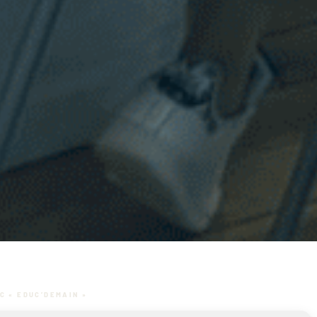
C « EDUC’DEMAIN »