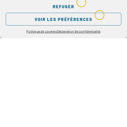
REFUSER
VOIR LES PRÉFÉRENCES
Chiffres-clés
Politique de cookies
Déclaration de confidentialité
Documents
téléchargeables
Informations