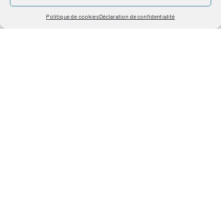
Coût et financement
Politique de cookies
Déclaration de confidentialité
Calendrier et lieu de
formation
Informations
complémentaires
Information
apprentissage