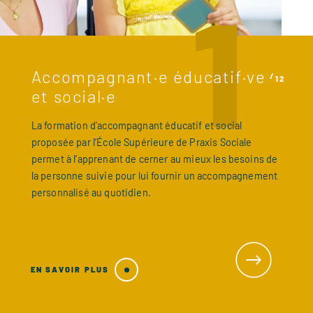
1
Accompagnant·e éducatif·ve
12
et social·e
La formation d’accompagnant éducatif et social
proposée par l’École Supérieure de Praxis Sociale
permet à l’apprenant de cerner au mieux les besoins de
la personne suivie pour lui fournir un accompagnement
personnalisé au quotidien.
EN SAVOIR PLUS
EN SAVOIR PLUS
EN SAVOIR PLUS
EN SAVOIR PLUS
EN SAVOIR PLUS
EN SAVOIR PLUS
EN SAVOIR PLUS
EN SAVOIR PLUS
EN SAVOIR PLUS
EN SAVOIR PLUS