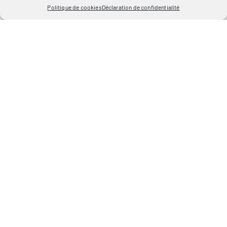
Politique de cookies
Déclaration de confidentialité
DATE
11 octobre 2023
CATÉGORIE
Vie de l'école
PARTAGER CETTE ACTUALITÉ
Sur Facebook
Sur Twitter
Par e-mail